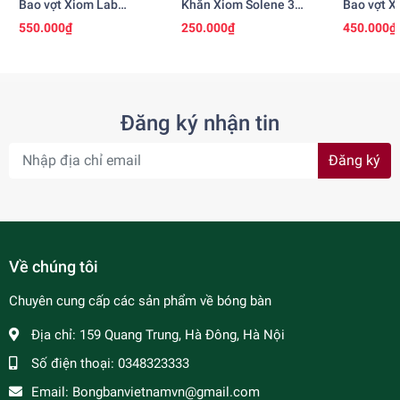
Bao vợt Xiom Lab
Khăn Xiom Solene 3
Bao vợt X
Square
chính hãng
550.000₫
250.000₫
450.000₫
Đăng ký nhận tin
Đăng ký
Về chúng tôi
Chuyên cung cấp các sản phẩm về bóng bàn
Địa chỉ:
159 Quang Trung, Hà Đông, Hà Nội
Số điện thoại:
0348323333
Email:
Bongbanvietnamvn@gmail.com